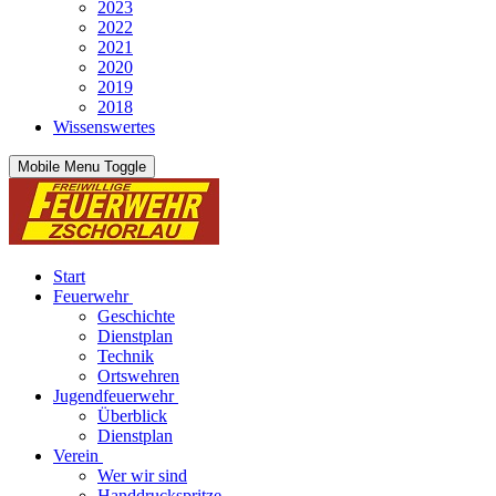
2023
2022
2021
2020
2019
2018
Wissenswertes
Mobile Menu Toggle
Start
Feuerwehr
Geschichte
Dienstplan
Technik
Ortswehren
Jugendfeuerwehr
Überblick
Dienstplan
Verein
Wer wir sind
Handdruckspritze